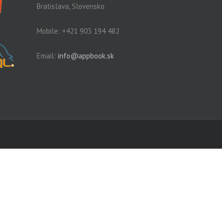
Bratislava, Slovensko
Mobile: +421 903 194 482
Email:
info@appbook.sk