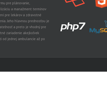
rmu pre plánovanie,
lizáciu a manažment termínov
ení pre lekárov a zdravotné
enia. Jeho hlavnou prednosťou je
ateľnosť a preto je vhodný pre
tné zariadenie akejkoľvek
ti od jednej ambulancie až po
.