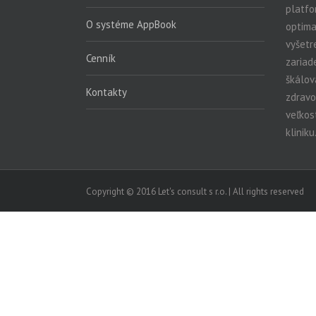
platfo
O systéme AppBook
optima
vyšetr
Cenník
zariad
škálov
Kontakty
zdravo
veľkos
kliniku
Copyright © 2016 Let's consult s r.o. | All rights reserved