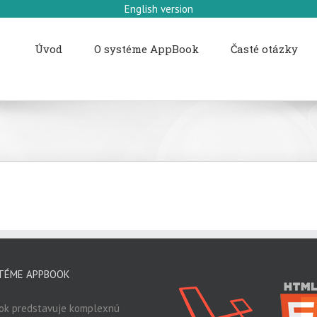
English version
Úvod
O systéme AppBook
Časté otázky
TÉME APPBOOK
ok predstavuje komplexnú