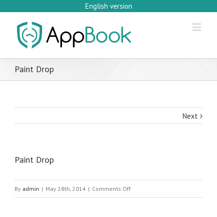
English version
Paint Drop
Next
Paint Drop
on
By
admin
|
May 28th, 2014
|
Comments Off
Paint
Drop