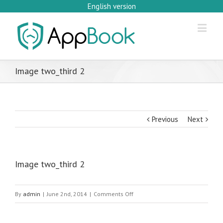
English version
Image two_third 2
Previous
Next
Image two_third 2
on
By
admin
|
June 2nd, 2014
|
Comments Off
Image
two_third