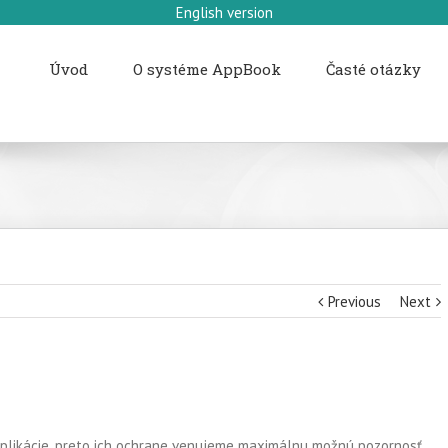
English version
Úvod
O systéme AppBook
Časté otázky
Previous
Next
plikácie, preto ich ochrane venujeme maximálnu možnú pozornosť.