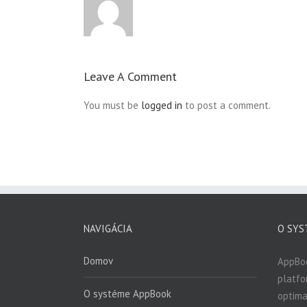
Leave A Comment
You must be
logged in
to post a comment.
NAVIGÁCIA
O SYS
Domov
AppBo
platfo
O systéme AppBook
optima