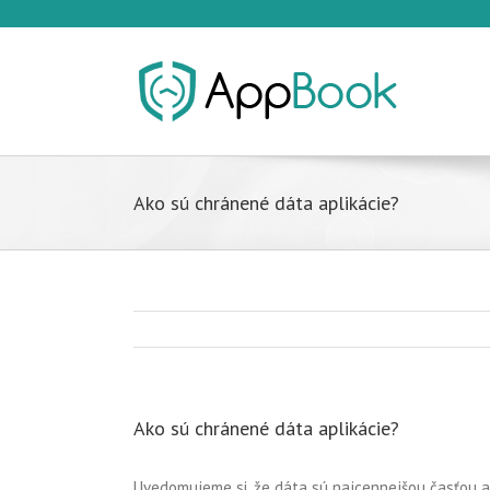
Ako sú chránené dáta aplikácie?
Ako sú chránené dáta aplikácie?
Uvedomujeme si, že dáta sú najcennejšou časťou a