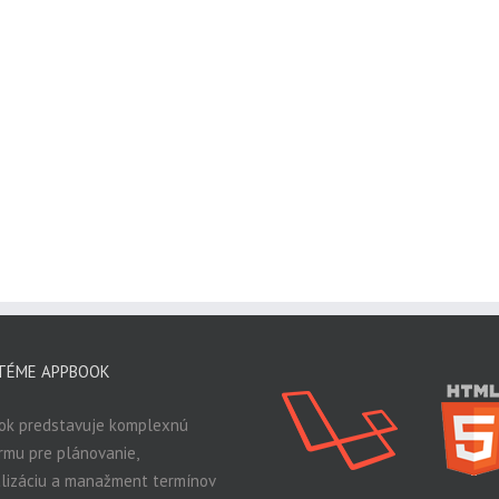
TÉME APPBOOK
ok predstavuje komplexnú
rmu pre plánovanie,
lizáciu a manažment termínov